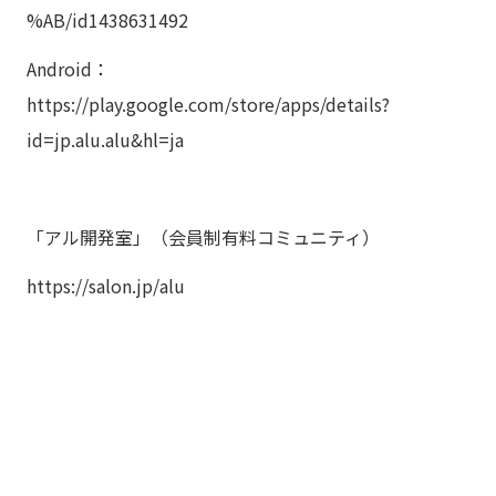
%AB/id1438631492
Android：
https://play.google.com/store/apps/details?
id=jp.alu.alu&hl=ja
「アル開発室」（会員制有料コミュニティ）
https://salon.jp/alu