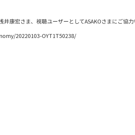
浅井康宏さま
、視聴ユーザーとして
ASAKOさま
にご協力
conomy/20220103-OYT1T50238/