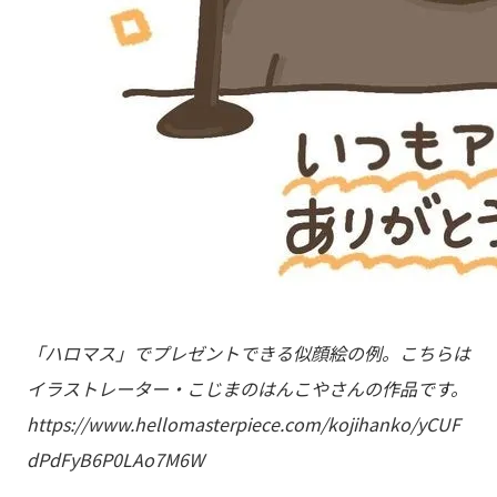
「ハロマス」でプレゼントできる似顔絵の例。こちらは
イラストレーター・こじまのはんこやさんの作品です。
https://www.hellomasterpiece.com/kojihanko/yCUF
dPdFyB6P0LAo7M6W