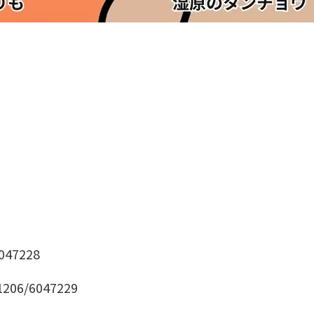
6047228
01206/6047229