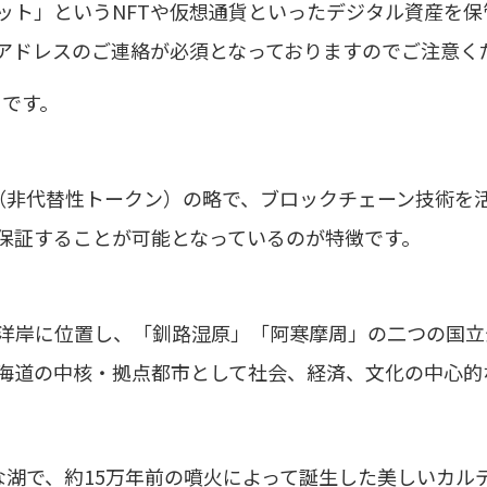
レット」というNFTや仮想通貨といったデジタル資産を
アドレスのご連絡が必須となっておりますのでご注意く
りです。
e Token（非代替性トークン）の略で、ブロックチェーン技
保証することが可能となっているのが特徴です。
洋岸に位置し、「釧路湿原」「阿寒摩周」の二つの国立
海道の中核・拠点都市として社会、経済、文化の中心的
な湖で、約15万年前の噴火によって誕生した美しいカル