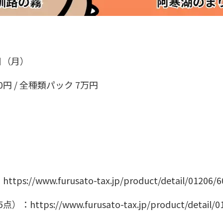
日（月）
円 / 全種類パック 7万円
：
https://www.furusato-tax.jp/product/detail/01206/
5点）：
https://www.furusato-tax.jp/product/detail/